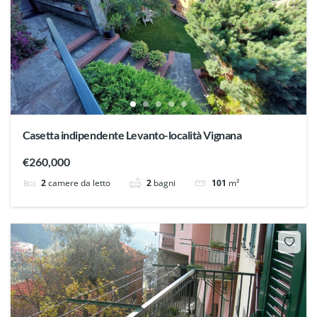
Casetta indipendente Levanto-località Vignana
€260,000
2
camere da letto
2
bagni
101
m²