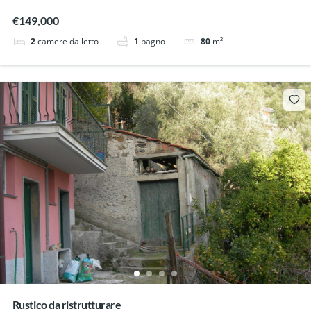
€149,000
2
camere da letto
1
bagno
80
m²
Rustico da ristrutturare