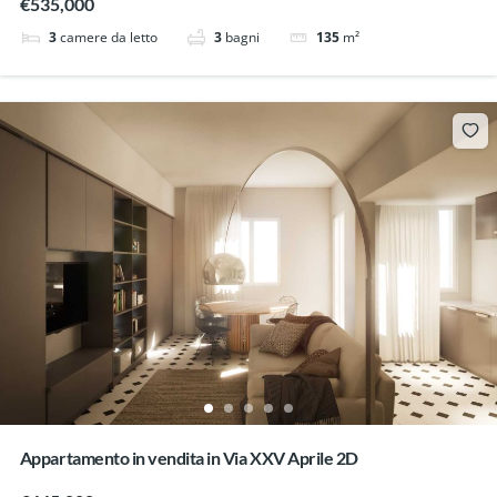
€535,000
3
camere da letto
3
bagni
135
m²
Appartamento in vendita in Via XXV Aprile 2D