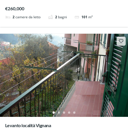
€260,000
2
camere da letto
2
bagni
101
m²
Levanto località Vignana