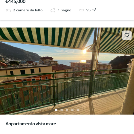
€445,000
2
camere da letto
1
bagno
93
m²
Appartamento vista mare