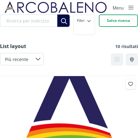
Menu
Close
Filtri
Salva ricerca
List layout
10 risultati